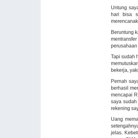
Untung saya
hari bisa 
merencanak
Beruntung k
mentransfer
perusahaan 
Tapi sudah h
memutuskan 
bekerja, yak
Pernah say
berhasil me
mencapai Rp
saya sudah 
rekening say
Uang meman
setengahny
jelas. Kebe