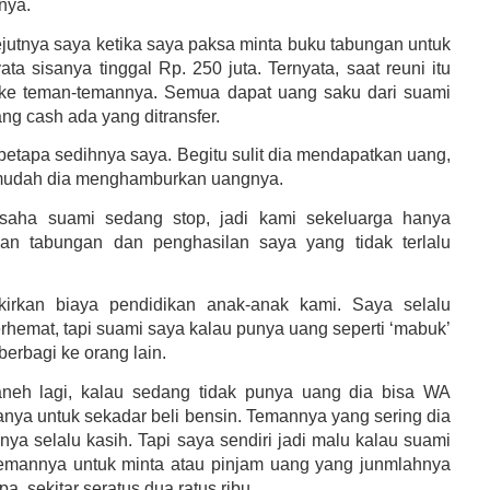
nya.
ejutnya saya ketika saya paksa minta buku tabungan untuk
nyata sisanya tinggal Rp. 250 juta. Ternyata, saat reuni itu
 ke teman-temannya. Semua dapat uang saku dari suami
ng cash ada yang ditransfer.
etapa sedihnya saya. Begitu sulit dia mendapatkan uang,
 mudah dia menghamburkan uangnya.
saha suami sedang stop, jadi kami sekeluarga hanya
an tabungan dan penghasilan saya yang tidak terlalu
irkan biaya pendidikan anak-anak kami. Saya selalu
rhemat, tapi suami saya kalau punya uang seperti ‘mabuk’
 berbagi ke orang lain.
aneh lagi, kalau sedang tidak punya uang dia bisa WA
nya untuk sekadar beli bensin. Temannya yang sering dia
nya selalu kasih. Tapi saya sendiri jadi malu kalau suami
emannya untuk minta atau pinjam uang yang junmlahnya
pa, sekitar seratus dua ratus ribu.