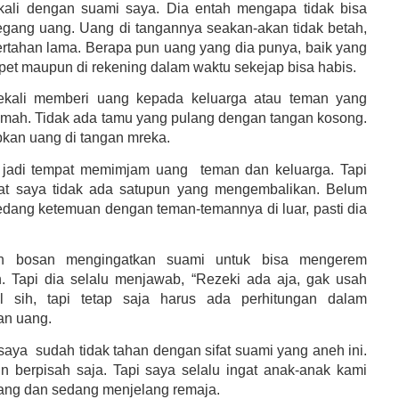
kali dengan suami saya. Dia entah mengapa tidak bisa
gang uang. Uang di tangannya seakan-akan tidak betah,
bertahan lama. Berapa pun uang yang dia punya, baik yang
pet maupun di rekening dalam waktu sekejap bisa habis.
ekali memberi uang kepada keluarga atau teman yang
umah. Tidak ada tamu yang pulang dengan tangan kosong.
ipkan uang di tangan mreka.
 jadi tempat memimjam uang
teman dan keluarga. Tapi
gat saya tidak ada satupun yang mengembalikan. Belum
sedang ketemuan dengan teman-temannya di luar, pasti dia
h bosan mengingatkan suami untuk bisa mengerem
. Tapi dia selalu menjawab, “Rezeki ada aja, gak usah
tul sih, tapi tetap saja harus ada perhitungan dalam
an uang.
 saya
sudah tidak tahan dengan sifat suami yang aneh ini.
n berpisah saja. Tapi saya selalu ingat anak-anak kami
ang dan sedang menjelang remaja.