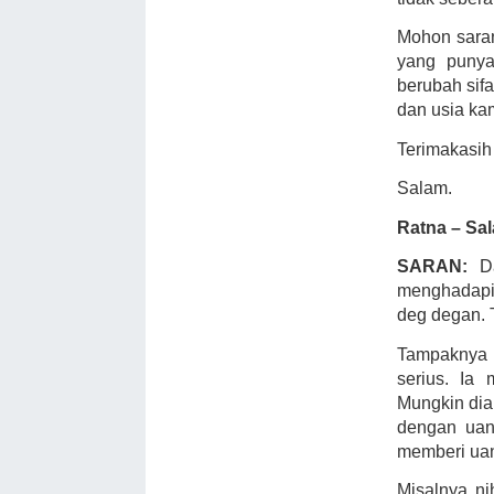
Mohon sara
yang punya
berubah sif
dan usia ka
Terimakasih
Salam.
Ratna – Sal
SARAN:
D
menghadapi 
deg degan. 
Tampaknya 
serius. Ia
Mungkin dia
dengan uang
memberi uan
Misalnya ni