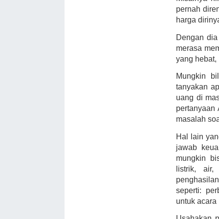
pernah dire
harga dirin
Dengan dia
merasa memi
yang hebat, 
Mungkin bi
tanyakan a
uang di mas
pertanyaan 
masalah soa
Hal lain ya
jawab keua
mungkin bi
listrik, a
penghasilan
seperti: pe
untuk acara
Usahakan pe