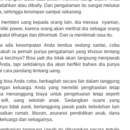
ndahkan atau dibully. Dan pengalaman itu sangat melukai
ya, sehingga tersimpan sampai sekarang.
 memberi uang kepada orang lain, dia merasa
nyaman,
liki power, karena orang akan melihat dia sebagai orang
patut dihargai dan dihormati. Dan ia menikmati rasa itu.
la ada kesempatan Anda berdua sedang santai, coba
pakah ia pernah punya pengalaman yang khusus tentang
a kecilnya? Bisa jadi dia tidak akan langsung menjawab
Anda, tapi setidaknya dia akan berfikir bahwa dia punya
l cara pandang tentang uang.
ng bisa Anda coba, berbagilah secara fair dalam tanggung
ngan keluarga. Anda yang memiliki penghasilan tetap
sa menanggung biaya untuk pengeluaran tetap seperti
ir, wifi, uang sekolah anak. Sedangkan suami yang
nya tidak pasti, bertanggung jawab pada kebutuhan lain
rbaikan rumah, liburan, asuransi pendidikan anak, dana
 keluarga dan sebagainya.
mbagian tanggung jawab itu dituangkan secara tertulis