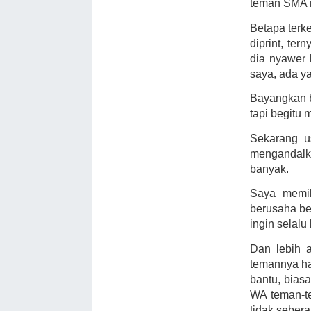
teman SMA 
Betapa terk
diprint, ter
dia nyawer
saya, ada ya
Bayangkan b
tapi begitu
Sekarang u
mengandalk
banyak.
Saya memik
berusaha be
ingin selalu
Dan lebih 
temannya ha
bantu, biasa
WA teman-t
tidak sebera