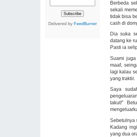
Berbeda se
sekali meme
tidak bisa 
cash di dom
Delivered by
FeedBurner
Dia suka s
datang ke r
Pasti ia sel
Suami juga
maaf, sein
lagi kalau 
yang traktir.
Saya suda
pengeluaran
takut!” Be
mengeluark
Sebetulnya
Kadang ingi
yang dua or