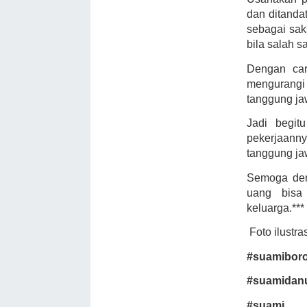
dan ditanda
sebagai sak
bila salah s
Dengan car
mengurangi
tanggung ja
Jadi begit
pekerjaann
tanggung ja
Semoga den
uang bisa 
keluarga.***
Foto ilustrasi
#suamibor
#suamidan
#suami