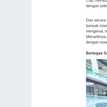
Cup, membua
dengan seko
Dan secara 
banyak sisw
mengenal, m
Menariknya,
dengan nua
Bertugas S