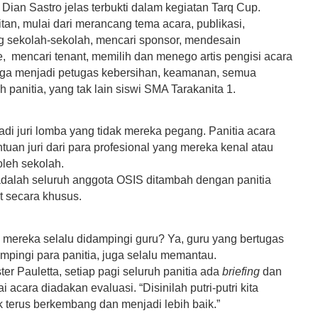
Dian Sastro jelas terbukti dalam kegiatan Tarq Cup.
tan, mulai dari merancang tema acara, publikasi,
sekolah-sekolah, mencari sponsor, mendesain
, mencari tenant, memilih dan menego artis pengisi acara
ga menjadi petugas kebersihan, keamanan, semua
 panitia, yang tak lain siswi SMA Tarakanita 1.
di juri lomba yang tidak mereka pegang. Panitia acara
uan juri dari para profesional yang mereka kenal atau
oleh sekolah.
adalah seluruh anggota OSIS ditambah dengan panitia
t secara khusus.
 mereka selalu didampingi guru? Ya, guru yang bertugas
mpingi para panitia, juga selalu memantau.
er Pauletta, setiap pagi seluruh panitia ada
briefing
dan
i acara diadakan evaluasi. “Disinilah putri-putri kita
k terus berkembang dan menjadi lebih baik.”