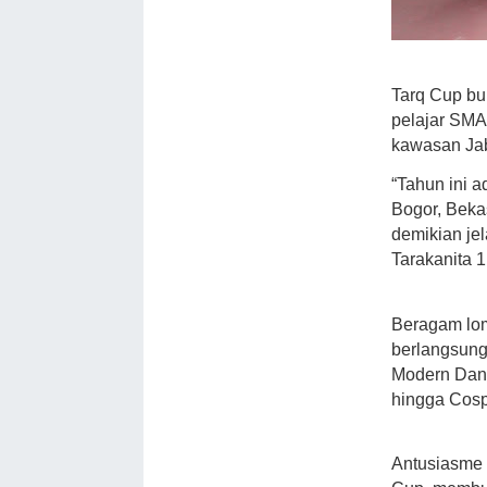
Tarq Cup buk
pelajar SMA 
kawasan Ja
“Tahun ini 
Bogor, Bekas
demikian je
Tarakanita 1
Beragam lom
berlangsung 
Modern Danc
hingga Cosp
Antusiasme 