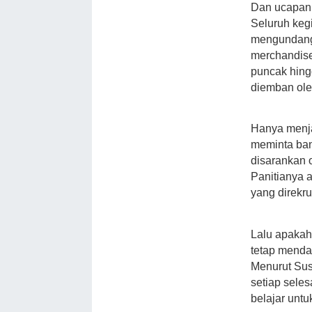
Dan ucapan 
Seluruh kegi
mengundang 
merchandise
puncak hing
diemban oleh
Hanya menja
meminta bant
disarankan 
Panitianya 
yang direkru
Lalu apakah
tetap menda
Menurut Sust
setiap selesa
belajar untu