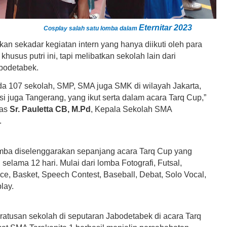
Eternitar 2023
Cosplay salah satu lomba dalam
an sekadar kegiatan intern yang hanya diikuti oleh para
khusus putri ini, tapi melibatkan sekolah lain dari
bodetabek.
ada 107 sekolah, SMP, SMA juga SMK di wilayah Jakarta,
i juga Tangerang, yang ikut serta dalam acara Tarq Cup,”
las
Sr. Pauletta CB, M.Pd
, Kepala Sekolah SMA
.
ba diselenggarakan sepanjang acara Tarq Cup yang
selama 12 hari. Mulai dari lomba Fotografi, Futsal,
e, Basket, Speech Contest, Baseball, Debat, Solo Vocal,
lay.
ratusan sekolah di seputaran Jabodetabek di acara Tarq