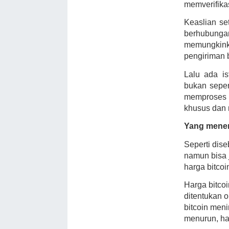
memverifikas
Keaslian se
berhubun
memungkin
pengiriman b
Lalu ada i
bukan seper
memproses 
khusus dan 
Yang menen
Seperti dise
namun bisa 
harga bitcoi
Harga bitcoi
ditentukan 
bitcoin men
menurun, ha