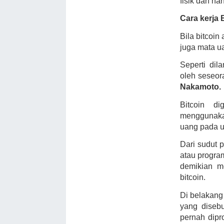
fisik dan ha
Cara kerja 
Bila bitcoin
juga mata ua
Seperti dil
oleh seseo
Nakamoto.
Bitcoin di
menggunakan
uang pada u
Dari sudut p
atau progra
demikian m
bitcoin.
Di belakang
yang diseb
pernah dip