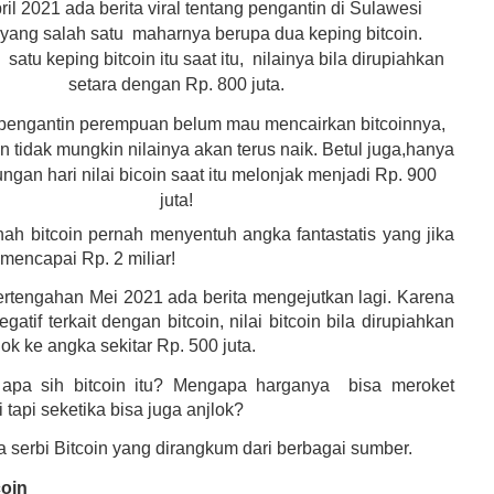
il 2021 ada berita viral tentang pengantin di Sulawesi
 yang salah satu maharnya berupa dua keping bitcoin.
a
satu keping bitcoin itu saat itu,
nilainya bila dirupiahkan
setara dengan Rp. 800 juta.
pengantin perempuan belum mau mencairkan bitcoinnya,
 tidak mungkin nilainya akan terus naik. Betul juga,hanya
ngan hari nilai bicoin saat itu melonjak menjadi Rp. 900
juta!
ah bitcoin pernah menyentuh angka fantastatis yang jika
mencapai Rp. 2 miliar!
rtengahan Mei 2021 ada berita mengejutkan lagi. Karena
egatif terkait dengan bitcoin, nilai bitcoin bila dirupiahkan
lok ke angka sekitar Rp. 500 juta.
 apa sih bitcoin itu? Mengapa harganya bisa meroket
i tapi seketika bisa juga anjlok?
a serbi Bitcoin yang dirangkum dari berbagai sumber.
coin