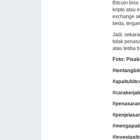
Bitcoin bis
kripto atau 
exchange ak
beda, tergan
Jadi, sekar
tidak penasa
atau tetiba b
Foto: Pixa
#tentangbit
#apaitubitc
#carakerjab
#penasaran
#penjelasan
#mengapabi
#investasib