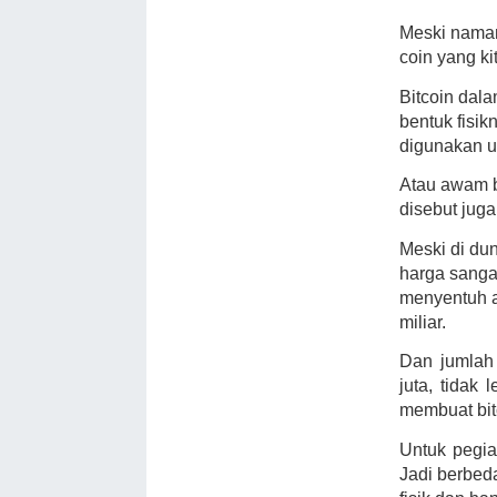
Meski naman
coin yang ki
Bitcoin dala
bentuk fisik
digunakan un
Atau awam bi
disebut juga
Meski di dun
harga sangat
menyentuh an
miliar.
Dan jumlah 
juta, tidak
membuat bit
Untuk pegiat
Jadi berbed