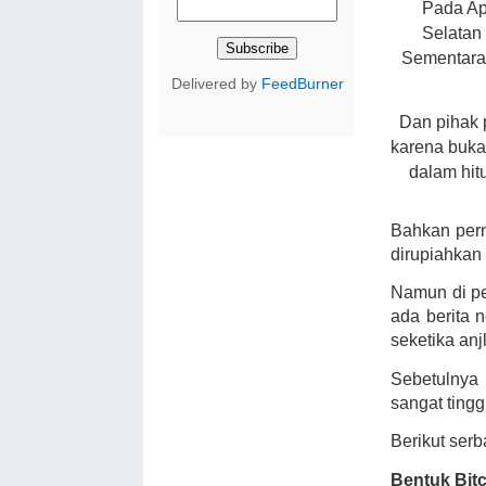
Pada Apr
Selatan
Sementar
Delivered by
FeedBurner
Dan pihak 
karena bukan
dalam hitu
Bahkan pern
dirupiahkan 
Namun di pe
ada berita n
seketika anj
Sebetulnya
sangat tingg
Berikut serb
Bentuk Bit