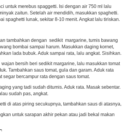
i untuk merebus spaggetti. Isi dengan air 750 ml lalu
inyak zaitun. Setelah air mendidih, masukkan spaghetti.
 spaghetti lunak, sekitar 8-10 menit. Angkat lalu tiriskan.
an tambahkan dengan sedikit margarine, tumis bawang
awang bombai sampai harum. Masukkan daging kornet,
hkan lada bubuk. Aduk sampai rata, lalu angkat. Sisihkan.
wajan bersih beri sedikit margarine, lalu masukkan tomat
aduk. Tambahkan saus tomat, gula dan garam. Aduk rata
t segar bercampur rata dengan saus tomat.
ging yang tadi sudah ditumis. Aduk rata. Masak sebentar.
alau sudah pas, angkat.
tti di atas piring secukupnya, tambahkan saus di atasnya,
ngkan untuk sarapan akhir pekan atau jadi bekal makan
C