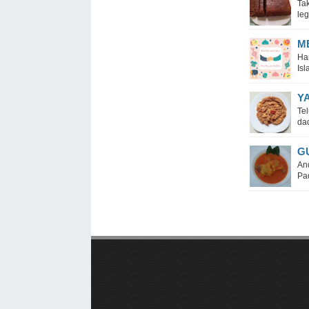
Ta
leg
M
Ha
Is
Y
Tel
dad
G
An
Pad