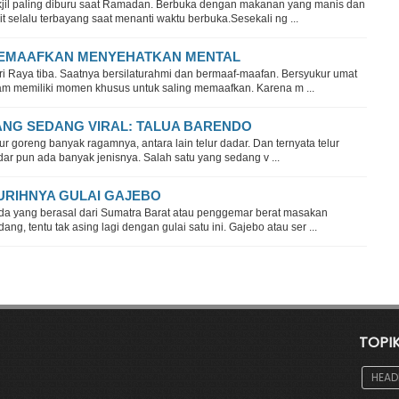
kjil paling diburu saat Ramadan. Berbuka dengan makanan yang manis dan
it selalu terbayang saat menanti waktu berbuka.Sesekali ng ...
EMAAFKAN MENYEHATKAN MENTAL
ri Raya tiba. Saatnya bersilaturahmi dan bermaaf-maafan. Bersyukur umat
lam memiliki momen khusus untuk saling memaafkan. Karena m ...
ANG SEDANG VIRAL: TALUA BARENDO
ur goreng banyak ragamnya, antara lain telur dadar. Dan ternyata telur
ar pun ada banyak jenisnya. Salah satu yang sedang v ...
URIHNYA GULAI GAJEBO
da yang berasal dari Sumatra Barat atau penggemar berat masakan
ang, tentu tak asing lagi dengan gulai satu ini. Gajebo atau ser ...
TOPI
HEAD