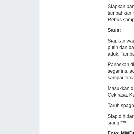
Siapkan panc
tambahkan m
Rebus sampai
Saus:
Siapkan waj
putih dan b
aduk. Tamba
Panaskan di 
segar iris, 
sampai toma
Masukkan da
Cek rasa. K
Taruh spaghe
Siap dihida
siang.***
Foto: MWD