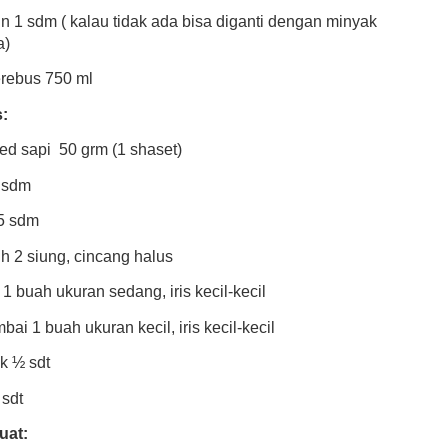
n 1 sdm ( kalau tidak ada bisa diganti dengan minyak
a)
erebus 750 ml
:
ed sapi 50 grm (1 shaset)
 sdm
5 sdm
h 2 siung, cincang halus
1 buah ukuran sedang, iris kecil-kecil
i 1 buah ukuran kecil, iris kecil-kecil
k ½ sdt
 sdt
uat: