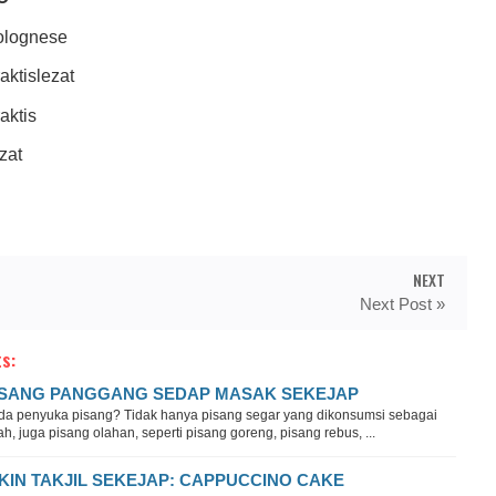
olognese
aktislezat
aktis
zat
NEXT
Next Post »
s:
ISANG PANGGANG SEDAP MASAK SEKEJAP
da penyuka pisang? Tidak hanya pisang segar yang dikonsumsi sebagai
h, juga pisang olahan, seperti pisang goreng, pisang rebus, ...
IKIN TAKJIL SEKEJAP: CAPPUCCINO CAKE