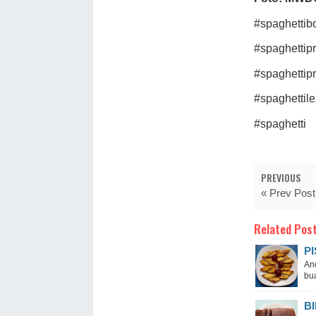
#spaghettib
#spaghettipr
#spaghettipr
#spaghettile
#spaghetti
PREVIOUS
« Prev Post
Related Post
P
An
bua
B