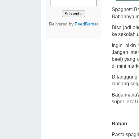
Spaghetti Bo
Bahannya m
Delivered by
FeedBurner
Bisa jadi a
ke sekolah 
Ingin bikin
Jangan meny
beef) yang 
di mini mar
Ditanggung
cincang seg
Bagaimana? K
super lezat i
Bahan:
Pasta spagh