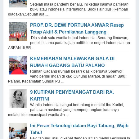
Setelah masa pandemi berlalu, ini kedua kalinya pameran
buku atau Indonesia International Book Fair (IIBF) kembali
diadakan.Sebuah aja ...
PROF. DR. DEWI FORTUNA ANWAR Resep
Tetap Aktif & Pernikahan Langgeng
Dia salah satu wanita hebat Indonesia. Seorang ilmuwan,
peneliti utama pada kajian politik luar negeri Indonesia dan
ASEAN di BR ...
KEMERIAHAN MALEWAKAN GALA DI
RUMAH GADANG BATU PALANO
Rumah Gadang (rumah besar) klasik bergaya Spanyol
yang berdiri indah di kaki Gunung Marapi, di nagari Batu
Palano, Kecamatan Sungai Pu ...
9 KUTIPAN PENYEMANGAT DARI RA.
KARTINI
Wanita Indonesia sangat beruntung memiliki Ibu Kartini,
pahlawan nasional yang memperjuangkan kaumnya
melalui ide emansipasi wanita.&n ...
Ini Peran Teknologi dalam Bayi Tabung, Wajib
Tahu!
Bayi tabung, atau dikenal dengan istilah medis Fertilisasi In