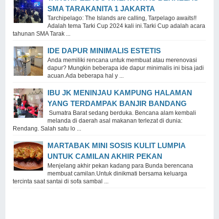
SMA TARAKANITA 1 JAKARTA
Tarchipelago: The Islands are calling, Tarpelago awaits!!
Adalah tema Tarki Cup 2024 kali ini.Tarki Cup adalah acara
tahunan SMA Tarak ...
IDE DAPUR MINIMALIS ESTETIS
Anda memiliki rencana untuk membuat atau merenovasi
dapur? Mungkin beberapa ide dapur minimalis ini bisa jadi
acuan.Ada beberapa hal y ...
IBU JK MENINJAU KAMPUNG HALAMAN
YANG TERDAMPAK BANJIR BANDANG
Sumatra Barat sedang berduka. Bencana alam kembali
melanda di daerah asal makanan terlezat di dunia:
Rendang. Salah satu lo ...
MARTABAK MINI SOSIS KULIT LUMPIA
UNTUK CAMILAN AKHIR PEKAN
Menjelang akhir pekan kadang para Bunda berencana
membuat camilan.Untuk dinikmati bersama keluarga
tercinta saat santai di sofa sambal ...