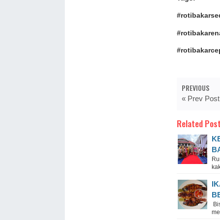
#rotibakars
#rotibakaren
#rotibakarc
PREVIOUS
« Prev Post
Related Post
K
B
Ru
kak
I
B
Bi
me