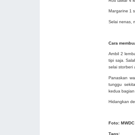
Roti tawar 4 
Margarine 1 
Selai nenas, m
Cara membua
Ambil 2 lemba
tipi saja. Sal
selai storber
Panaskan waja
tunggu sekit
kedua bagian 
Hidangkan de
Foto: MWDC
Tags: