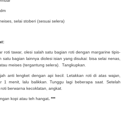
lembar
sdm
eises, selai stoberi (sesuai selera)
t:
r roti tawar, olesi salah satu bagian roti dengan margarine tipis-
ah satu bagian lainnya diolesi isian yang disukai: bisa selai nenas,
i atau meises (tergantung selera). Tangkupkan.
h anti lengket dengan api kecil. Letakkan roti di atas wajan,
ar 1 menit, lalu balikkan. Tunggu lagi beberapa saat. Setelah
roti berwarna kecoklatan, angkat.
ngan kopi atau teh hangat
. ***