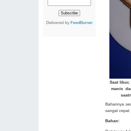
Delivered by
FeedBurner
Saat libur
manis dan
saatn
Bahannya sed
sangat cepat.
Bahan: