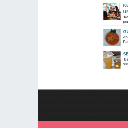
K
U
Ke
pe
G
An
Pad
S
Ice
san