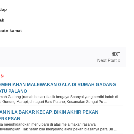
edap
ak
epatnikamat
NEXT
Next Post »
s:
EMERIAHAN MALEWAKAN GALA DI RUMAH GADANG
ATU PALANO
mah Gadang (rumah besar) klasik bergaya Spanyol yang berdiri indah di
i Gunung Marapi, di nagari Batu Palano, Kecamatan Sungai Pu ...
KAN NILA BAKAR KECAP, BIKIN AKHIR PEKAN
ERKESAN
sa menghidangkan menu baru di atas meja makan rasanya
nyenangkan. Tak heran bila menjelang akhir pekan biasanya para Bu ...