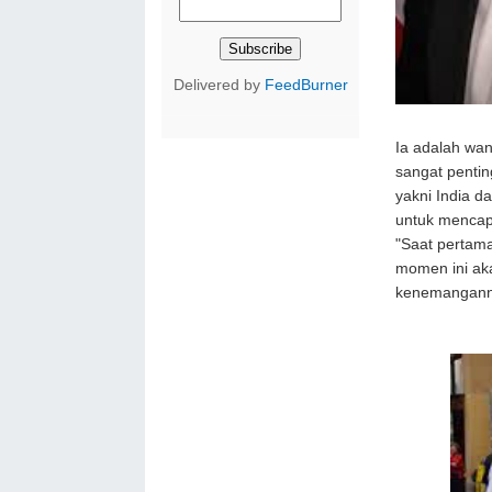
Delivered by
FeedBurner
Ia adalah wan
sangat pentin
yakni India d
untuk mencap
"Saat pertama
momen ini ak
kenemangann