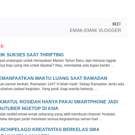
NEXT
EMAK-EMAK VLOGGER
s:
RIK SUKSES SAAT THRIFTING
pat undangan untuk merayakan Malam Tahun Baru, tapi merasa nggak
ya baju yang oke untuk dipakai? Atau, mendadak ada tugas kantor ...
EMANFAATKAN WAKTU LUANG SAAT RAMADAN
lan penuh berkah, Ramadan 1447 H telah hadir. Setiap Ramadan, tentu ada
ubahan jadwal kegiatan. Yang pasti, bagi wanita bekerja, ...
IKMATUL ROSIDAH HANYA PAKAI SMARTPHONE JADI
OUTUBER NGETOP DI ASIA
dak sedikit emak-emak sekarang yang aktif membuat channel Youtube.
reka dengan pede merekam semua kegiatannya sehari-hari ...
ARCHIPELAGO KREATIVITAS BERKELAS SMA