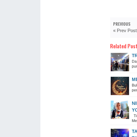
PREVIOUS
« Prev Post
Related Post
T
Da
pun
M
Bu
per
N
Y
Ti
Me
T