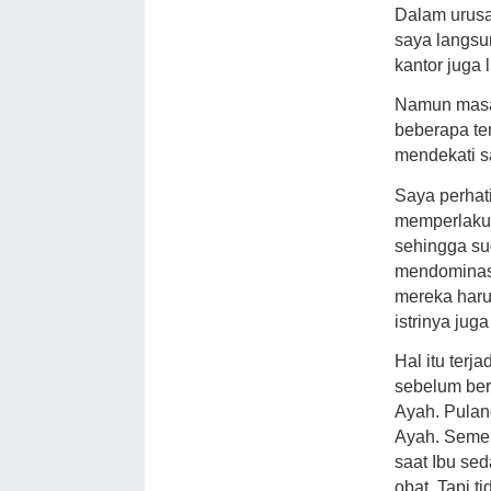
Dalam urusa
saya langsu
kantor juga
Namun masal
beberapa te
mendekati s
Saya perhat
memperlakuk
sehingga su
mendominasi
mereka haru
istrinya jug
Hal itu terj
sebelum ber
Ayah. Pulan
Ayah. Semen
saat Ibu se
obat. Tapi 