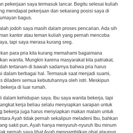
n pekerjaan saya termasuk lancar. Begitu selesai kuliah
ng mendapat pekerjaan dan sekarang posisi saya di
 lumayan bagus.
ah jodoh saya masih dalam proses pencarian. Ada sih
man kantor atau teman kuliah yang pernah mencoba
aya, tapi saya merasa kurang sreg.
ikan para pria kita kurang memahami bagaimana
an wanita. Mungkin karena masyarakat kita patriakat,
dah tertanam di bawah sadarnya bahwa pria harus
 dalam berbagai hal. Termasuk saat menjadi suami,
s diladeni semua kebutuhannya oleh istri. Meskipun
a bekerja di luar rumah.
adi dalam kehidupan saya. Ibu saya wanita bekerja, tapi
angkat kerja beliau selalu menyiapkan sarapan untuk
g bekerja juga harus menyiapkan makan malam untuk
tara Ayah tidak pernah sekalipun meladeni Ibu, bahkan
dang sakit pun, Ayah hanya menyuruh-nyuruh Ibu minum
tidak pernah saya lihat Ayah mengambilkan obat ataupun