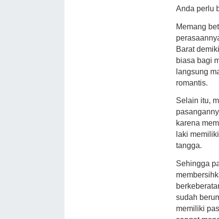
Anda perlu b
Memang betu
perasaannya
Barat demiki
biasa bagi 
langsung ma
romantis.
Selain itu,
pasangannya
karena mem
laki memili
tangga.
Sehingga pa
membersihka
berkeberata
sudah berum
memiliki pa