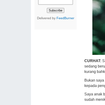
Delivered by
FeedBurner
CURHAT:
S
sedang beru
kurang bahka
Bukan saya t
kepada peng
Saya anak b
sudah menik