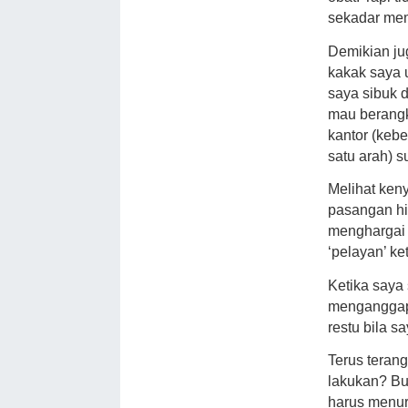
sekadar mem
Demikian ju
kakak saya 
saya sibuk 
mau berangk
kantor (keb
satu arah) 
Melihat keny
pasangan hid
menghargai 
‘pelayan’ ke
Ketika saya 
menganggap 
restu bila s
Terus teran
lakukan? Bu
harus menur