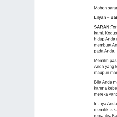
Mohon saran
Lilyan – B
SARAN:
Te
kami. Kegus
hidup Anda 
membuat And
pada Anda.
Memilih pas
Anda yang t
maupun mand
Bila Anda m
karena kebe
mereka yang 
Intinya And
memiliki si
romantis. K