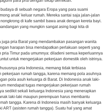
agumi para pria dengan sikap demikian.
 budaya di sebuah negara Eropa yang para suami
mong anak’ keluar rumah. Mereka santai saja jalan-jalan
u nongkrong di kafe sambil bawa anak dengan kereta bayi.
ndangan yang mungkin sangat asing bagi kita di
 juga pria Barat yang mendambakan pasangan wanita
dengan harapan bisa mendapatkan perlakuan seperti yang
eh pria Timur pada umumnya: diladeni semua keperluannya
tuntut untuk mengerjakan pekerjaan domestik oleh istrinya.
khususnya pria Indonesia, memang tidak terbiasa
 pekerjaan rumah tangga, karena memang pola asuhnya
an pola asuh keluarga di Barat. Di Indonesia anak laki-
umum mendapat tugas mengerjakan pekerjaan rumah
ya sedikit sekali keluarga Indonesia yang menerapkan
anak laki-laki maupun perempuan harus membantu
umah tangga. Karena di Indonesia masih banyak keluarga
ki ART (asisten rumah tangga). Suatu hal yang amat