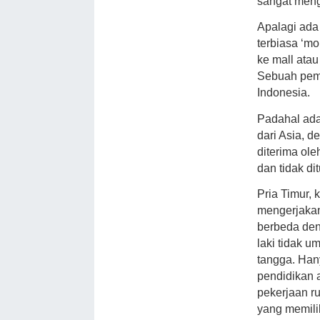
sangat meng
Apalagi ada
terbiasa ‘mo
ke mall ata
Sebuah pema
Indonesia.
Padahal ada
dari Asia, 
diterima ol
dan tidak di
Pria Timur, 
mengerjakan
berbeda deng
laki tidak 
tangga. Han
pendidikan 
pekerjaan r
yang memili