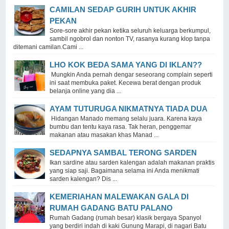
CAMILAN SEDAP GURIH UNTUK AKHIR
PEKAN
Sore-sore akhir pekan ketika seluruh keluarga berkumpul,
sambil ngobrol dan nonton TV, rasanya kurang klop tanpa
ditemani camilan.Cami ...
LHO KOK BEDA SAMA YANG DI IKLAN??
Mungkin Anda pernah dengar seseorang complain seperti
ini saat membuka paket. Kecewa berat dengan produk
belanja online yang dia ...
AYAM TUTURUGA NIKMATNYA TIADA DUA
Hidangan Manado memang selalu juara. Karena kaya
bumbu dan tentu kaya rasa. Tak heran, penggemar
makanan atau masakan khas Manad ...
SEDAPNYA SAMBAL TERONG SARDEN
Ikan sardine atau sarden kalengan adalah makanan praktis
yang siap saji. Bagaimana selama ini Anda menikmati
sarden kalengan? Dis ...
KEMERIAHAN MALEWAKAN GALA DI
RUMAH GADANG BATU PALANO
Rumah Gadang (rumah besar) klasik bergaya Spanyol
yang berdiri indah di kaki Gunung Marapi, di nagari Batu