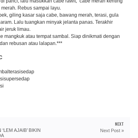
 di panci, lalu masukkan cabe rawit, cabe merah keriting
merah. Rebus sampai layu.
k, giling kasar saja cabe, bawang merah, terasi, gula
aram. Lalu tuangkan minyak jelanta panas. Terakhir
r jeruk limau.
e mangkuk atau tempat sambal. Siap dinikmati dengan
dan rebusan atau lalapan.***
C
ambalterasisedap
sisupersedap
si
NEXT
‘LEM AJAIB’ BIKIN
Next Post »
DA