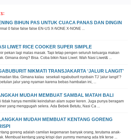
s:
ENING BIHUN PAS UNTUK CUACA PANAS DAN DINGIN
rmal 0 false false false EN-US X-NONE X-NONE ...
ASI LIWET RICE COOKER SUPER SIMPLE
hir pekan lagi malas masak. Tapi tetap pengen seluruh keluarga makan
k. Gimana dong? Bisa. Coba bikin Nasi Liwet. Wah Nasi Liwet& ...
GABUBURIT NIKMATI TRANSJAKARTA ‘JALUR LANGIT’
adan tiba. Gimana kalau sesekali ngabuburit nyobain TJ ‘jalur langit’?
etulan jalur yang nyaman karena bebas hambatan ini, ...
ANGKAH MUDAH MEMBUAT SAMBAL MATAH BALI
li tidak hanya memiliki keindahan alam super keren. Juga punya beragam
iner yang menggugah selera. Ada Bebek Betutu, Nasi Ca ...
 LANGKAH MUDAH MEMBUAT KENTANG GORENG
ISPI
ntang goreng adalah camilan kegemaran banyak orang, terutama anak-
ak. Membuat kentang yang krispi dan yummy memang ada trik terse ...