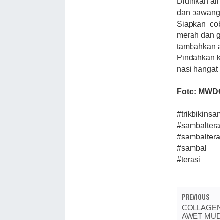
Didihkan air
dan bawang 
Siapkan cobe
merah dan g
tambahkan ai
Pindahkan k
nasi hangat 
Foto: MWD
#trikbikins
#sambaltera
#sambaltera
#sambal
#terasi
PREVIOUS
COLLAGEN 
AWET MU