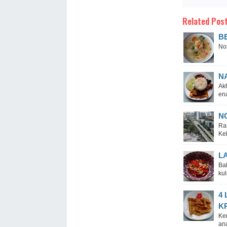
Related Post
B
No
N
Ak
ena
N
Ram
Keb
L
Ba
kul
4
KR
Ke
an