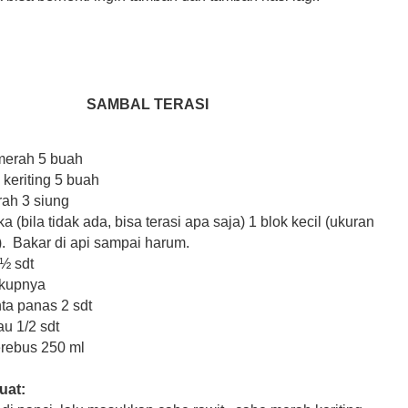
SAMBAL TERASI
merah 5 buah
keriting 5 buah
ah 3 siung
a (bila tidak ada, bisa terasi apa saja) 1 blok kecil (ukuran
m). Bakar di api sampai harum.
½ sdt
kupnya
ta panas 2 sdt
au 1/2 sdt
erebus 250 ml
uat: