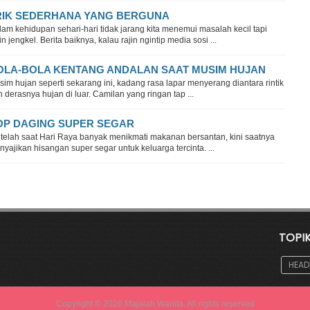
RIK SEDERHANA YANG BERGUNA
am kehidupan sehari-hari tidak jarang kita menemui masalah kecil tapi
in jengkel. Berita baiknya, kalau rajin ngintip media sosi ...
OLA-BOLA KENTANG ANDALAN SAAT MUSIM HUJAN
im hujan seperti sekarang ini, kadang rasa lapar menyerang diantara rintik
 derasnya hujan di luar. Camilan yang ringan tap ...
OP DAGING SUPER SEGAR
telah saat Hari Raya banyak menikmati makanan bersantan, kini saatnya
yajikan hisangan super segar untuk keluarga tercinta. ...
TOPI
HEAD
Copyright ©
2026
Majalah Wanita
. All rights reserved