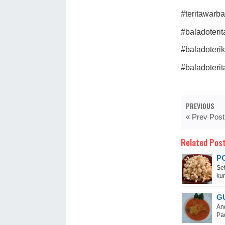
#teritawarb
#baladoterit
#baladoterik
#baladoteri
PREVIOUS
« Prev Post
Related Post
P
Se
kum
G
An
Pad