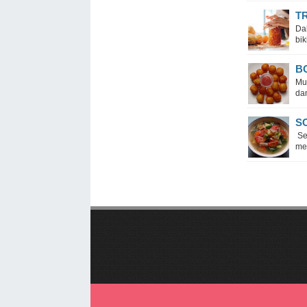
T
Dal
bik
B
Mus
dan
S
Se
men