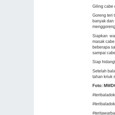
Giling cabe 
Goreng teri 
banyak dan 
menggoreng 
Siapkan
wa
masak cabe 
beberapa sa
sampai cabe
Siap hidang
Setelah bala
tahan kriuk 
Foto: MWD
#teribaladok
#teribaladok
#teritawarb