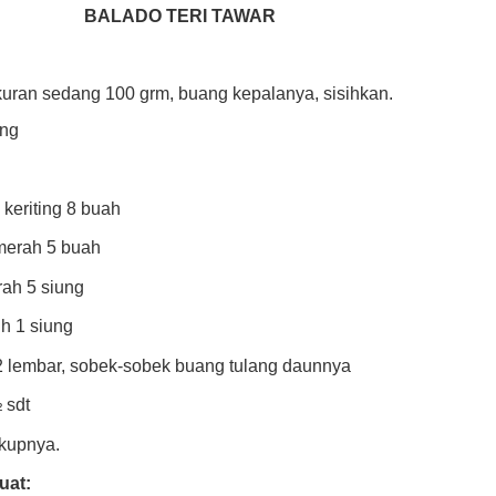
BALADO TERI TAWAR
ukuran sedang 100 grm, buang kepalanya, sisihkan.
eng
keriting 8 buah
merah 5 buah
ah 5 siung
h 1 siung
2 lembar, sobek-sobek buang tulang daunnya
 sdt
kupnya.
uat: