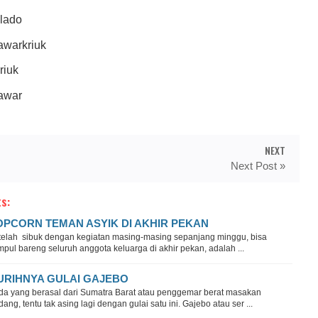
alado
awarkriuk
riuk
tawar
NEXT
Next Post »
s:
OPCORN TEMAN ASYIK DI AKHIR PEKAN
telah sibuk dengan kegiatan masing-masing sepanjang minggu, bisa
pul bareng seluruh anggota keluarga di akhir pekan, adalah ...
URIHNYA GULAI GAJEBO
da yang berasal dari Sumatra Barat atau penggemar berat masakan
ang, tentu tak asing lagi dengan gulai satu ini. Gajebo atau ser ...